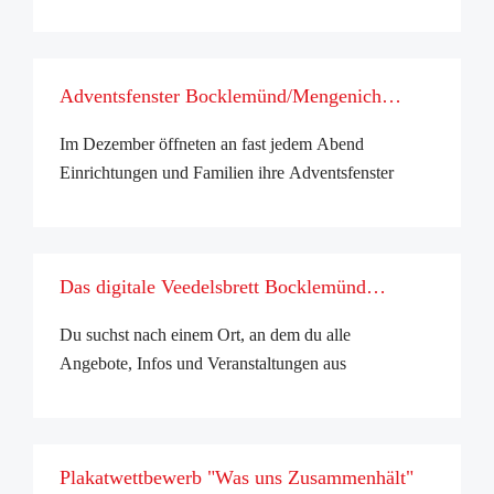
Deutsch lernen, mit Personen, die Deutsch als
Muttersprache sprechen in entspannter Atmosphäre.
Wann: Jeden Dienstag von 12–1 ...
Adventsfenster Bocklemünd/Mengenich
2026
Im Dezember öffneten an fast jedem Abend
Einrichtungen und Familien ihre Adventsfenster
und luden zum Basteln, Singen, Naschen und
gemütlichen Beisammensein ein. 💫🎄Viele große
und kleine Besucher*innen kamen vorbei, lernten
Das digitale Veedelsbrett Bocklemünd
ihre ...
Mengenich
Du suchst nach einem Ort, an dem du alle
Angebote, Infos und Veranstaltungen aus
Bocklemünd/Mengenich auf einen Blick findest?
Dann bist du hier genau richtig! Das Veedelsbrett
zeigt dir, was im Veedel los ist – aktuell,
Plakatwettbewerb "Was uns Zusammenhält"
übersichtlich ...