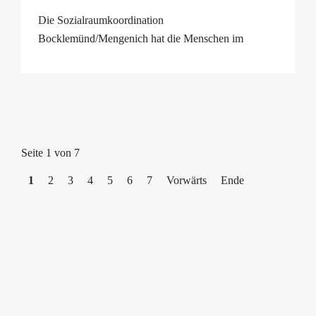
Die Sozialraumkoordination
Bocklemünd/Mengenich hat die Menschen im
Veedel eingeladen, ihre Ideen und Gedanken zum
Thema „Zusammenhalt im Veedel“ kreativ sichtbar
zu machen. Entstanden sind vielfältige Plakate, die
zeigen, was Gemei ...
Seite 1 von 7
1
2
3
4
5
6
7
Vorwärts
Ende