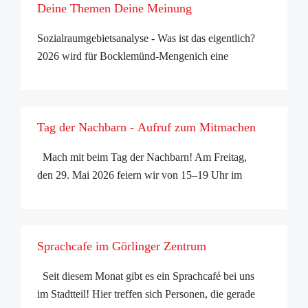
Deine Themen Deine Meinung
Sozialraumgebietsanalyse - Was ist das eigentlich?
2026 wird für Bocklemünd-Mengenich eine
umfassende Analyse der Lebenssituation im
Stadtteil durchgeführt. Ziel dieser sogenannten
"Sozialraumgebietsanalyse (SRGA)" ist es ...
Tag der Nachbarn - Aufruf zum Mitmachen
Mach mit beim Tag der Nachbarn! Am Freitag,
den 29. Mai 2026 feiern wir von 15–19 Uhr im
Görlinger Zentrum den Tag der Nachbarn. Dafür
suchen wir noch viele helfende Hände. Was ist der
Tag der Nachbarn?Ein buntes Fest für al ...
Sprachcafe im Görlinger Zentrum
Seit diesem Monat gibt es ein Sprachcafé bei uns
im Stadtteil! Hier treffen sich Personen, die gerade