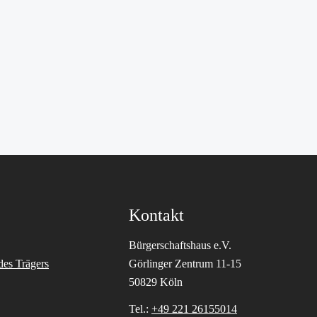
Kontakt
Bürgerschaftshaus e.V.
des Trägers
Görlinger Zentrum 11-15
50829 Köln
Tel.:
+49 221 26155014